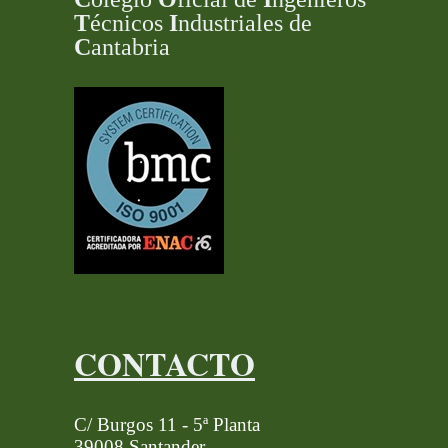
T
écnicos
I
ndustriales de
C
antabria
CONTACTO
C/ Burgos 11 - 5ª Planta
39008 Santander