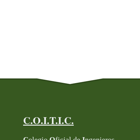
C.O.I.T.I.C.
C
olegio
O
ficial de
I
ngenieros