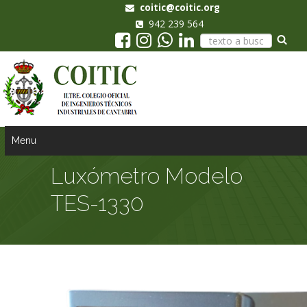
coitic@coitic.org
942 239 564
Menu
Luxómetro Modelo
TES-1330