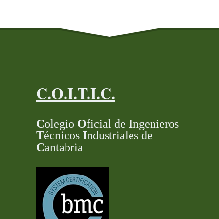
C.O.I.T.I.C.
C
olegio
O
ficial de
I
ngenieros
T
écnicos
I
ndustriales de
C
antabria