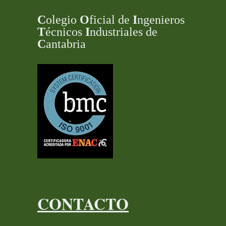
C
olegio
O
ficial de
I
ngenieros
T
écnicos
I
ndustriales de
C
antabria
CONTACTO