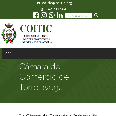
coitic@coitic.org
942 239 564
Menu
Cámara de
Comercio de
Torrelavega