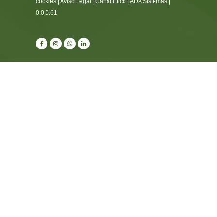
cookies
|
Aviso Legal
|
Canal Ético
|
ADA Sistemas
|
0.0.0.61