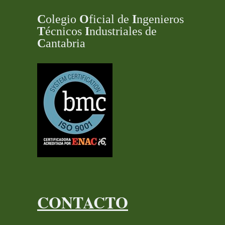
C
olegio
O
ficial de
I
ngenieros
T
écnicos
I
ndustriales de
C
antabria
CONTACTO