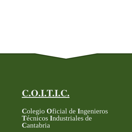
C.O.I.T.I.C.
C
olegio
O
ficial de
I
ngenieros
T
écnicos
I
ndustriales de
C
antabria