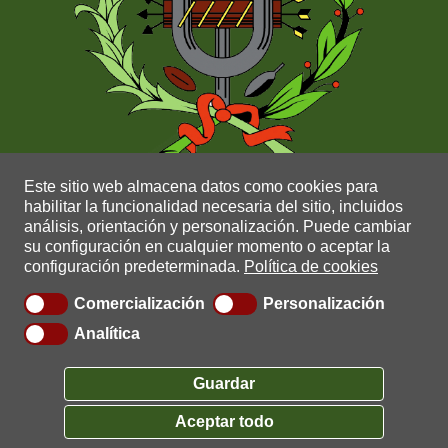
Este sitio web almacena datos como cookies para
habilitar la funcionalidad necesaria del sitio, incluidos
análisis, orientación y personalización.
Puede cambiar
su configuración en cualquier momento o aceptar la
configuración predeterminada.
Política de cookies
Comercialización
Personalización
Copyright © 2021 |
Política de privacidad
|
Política de
Analítica
cookies
|
Aviso Legal
|
Canal Ético
|
ADA Sistemas
|
0.0.0.61
Guardar
Aceptar todo