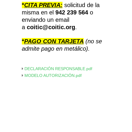
*
CITA PREVIA:
solicitud de la
misma en el
942 239 564
o
enviando un email
a
coitic@coitic.org
.
*
PAGO CON TARJETA
(no se
admite pago en metálico).
DECLARACIÓN RESPONSABLE.pdf
MODELO AUTORIZACIÓN.pdf