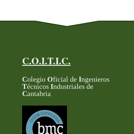
C.O.I.T.I.C.
C
olegio
O
ficial de
I
ngenieros
T
écnicos
I
ndustriales de
C
antabria